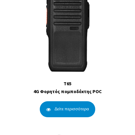
T65
4G Φορητός πομποδέκτης POC
Δείτε περισσότερα