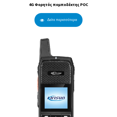
4G Φορητός πομποδέκτης POC
Δείτε περισσότερα