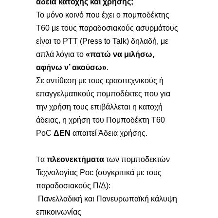
άδεια κατοχής και χρήσης
;
Το
μόνο κοινό που έχει ο πομποδέκτης
Τ60 με τους παραδοσιακούς ασυρμάτους
είναι το PTT (Press to Talk) δηλαδή, με
απλά λόγια το
«πατώ να μιλήσω,
αφήνω ν’ ακούσω»
.
Σε αντίθεση με τους ερασιτεχνικούς ή
επαγγελματικούς πομποδέκτες που για
την χρήση τους επιβάλλεται η κατοχή
άδειας, η χρήση του Πομποδέκτη Τ60
PoC
ΔΕΝ
απαιτεί Άδεια χρήσης.
α
πλεονεκτήματα
των πομποδεκτών
Τ
Τεχνολογίας Poc (συγκριτικά με τους
παραδοσιακούς Π/Δ):
Πανελλαδική και Πανευρωπαϊκή κάλυψη
επικοινωνίας