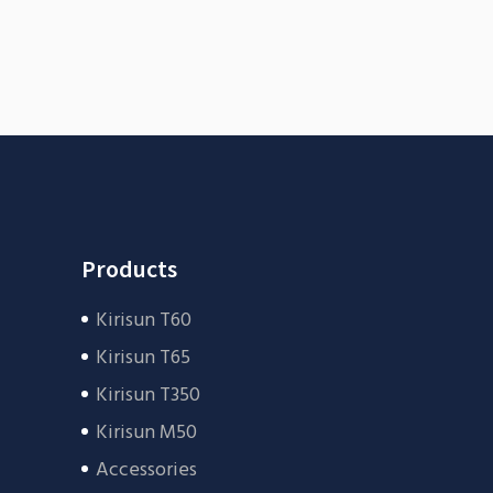
BRANDING
CREATIVE
New Design
BRANDING
FEATURES
Products
Kirisun T60
Kirisun T65
Kirisun T350
Kirisun M50
Accessories