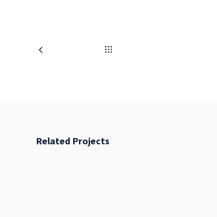
Related Projects
Places
BRANDING
FEATURES
Acoustic