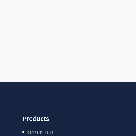
Fresh Start
BRANDING
FEATURES
Places
BRANDING
FEATURES
Acoustic
BRANDING
CREATIVE
Products
Kirisun T60