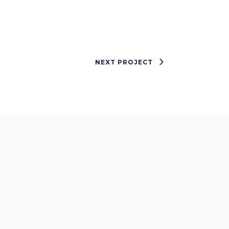
NEXT PROJECT
Acoustic
BRANDING
CREATIVE